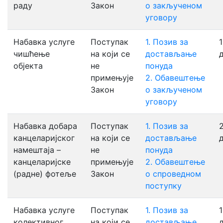
раду
Закон
о закљученом
уговору
Набавка услуге
Поступак
1. Позив за
1
чишћење
на који се
достављање
објекта
не
понуда
примењује
2. Обавештење
Закон
о закљученом
уговору
Набавка добара
Поступак
1. Позив за
2
канцеларијског
на који се
достављање
намештаја –
не
понуда
канцеларијске
примењује
2. Обавештење
(радне) фотеље
Закон
о спроведном
поступку
Набавка услуге
Поступак
1. Позив за
1
колективног
на који се
достављање