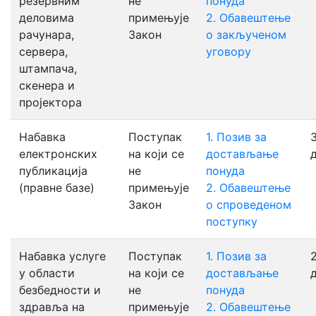
резервним
не
понуда
деловима
примењује
2. Обавештење
рачунара,
Закон
о закљученом
сервера,
уговору
штампача,
скенера и
пројектора
Набавка
Поступак
1. Позив за
3
електронских
на који се
достављање
публикација
не
понуда
(правне базе)
примењује
2. Обавештење
Закон
о спроведеном
поступку
Набавка услуге
Поступак
1. Позив за
2
у области
на који се
достављање
безбедности и
не
понуда
здравља на
примењује
2. Обавештење