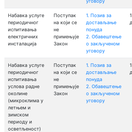
уговору
Набавка услуге
Поступак
1. Позив за
1
периодичног
на који се
достављање
испитивања
не
понуда
електричних
примењује
2. Обавештење
инсталација
Закон
о закљученом
уговору
Набавка услуге
Поступак
1. Позив за
1
периодичног
на који се
достављање
испитивања
не
понуда
услова радне
примењује
2. Обавештење
околине
Закон
о закљученом
(микроклима у
уговору
летњем и
зимском
периоду и
осветљеност)