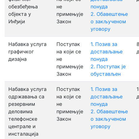
обезбеђења
не
понуда
објекта у
примењује
2. Обавештење
Инђији
Закон
о закљученом
уговору
Набавка услуга
Поступак
1. Позив за
8
графичког
на који се
достављањe
дизајна
не
понуда
примењује
2. Поступак је
Закон
обустављен
Набавка услуга
Поступак
1. Позив за
1
одржавања са
на који се
достављањe
резервним
не
понуда
деловима
примењује
2. Обавештење
телефонске
Закон
о закљученом
централе и
уговору
инсталација