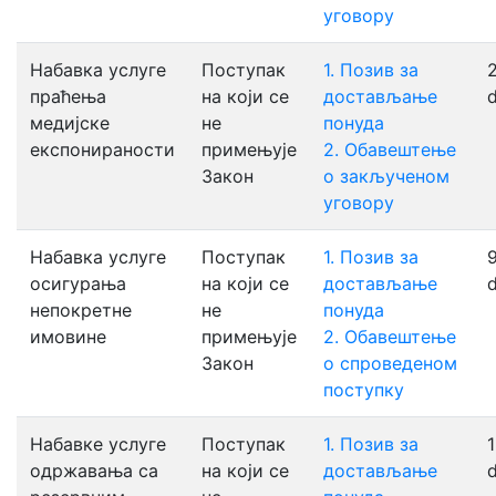
уговору
Набавкa услуге
Поступак
1. Позив за
праћења
на који се
достављање
медијске
не
понуда
експонираности
примењује
2. Обавештење
Закон
о закљученом
уговору
Набавкa услуге
Поступак
1. Позив за
9
осигурања
на који се
достављање
непокретне
не
понуда
имовине
примењује
2. Обавештење
Закон
о спроведеном
поступку
Набавке услуге
Поступак
1. Позив за
1
одржавања са
на који се
достављање