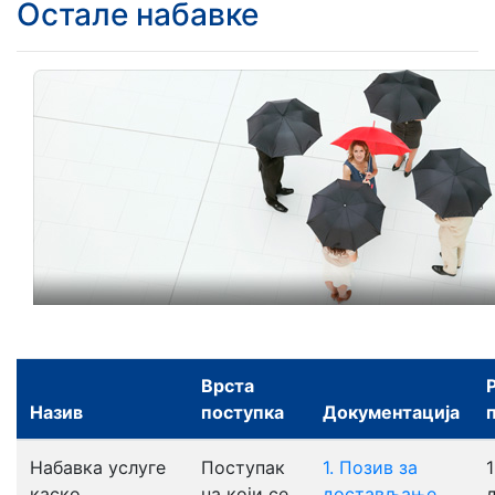
Остале набавке
Врста
Назив
поступка
Документација
Набавка услуге
Поступак
1. Позив за
1
каско
на који се
достављањe