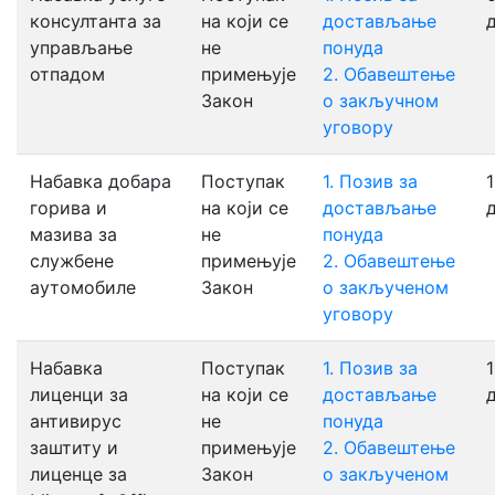
консултанта за
на који се
достављање
управљање
не
понуда
отпадом
примењује
2. Обавештење
Закон
о закључном
уговору
Набавка добара
Поступак
1. Позив за
1
горива и
на који се
достављање
мазива за
не
понуда
службене
примењује
2. Обавештење
аутомобиле
Закон
о закљученом
уговору
Набавка
Поступак
1. Позив за
1
лиценци за
на који се
достављање
антивирус
не
понуда
заштиту и
примењује
2. Oбавештење
лиценце за
Закон
о закљученом