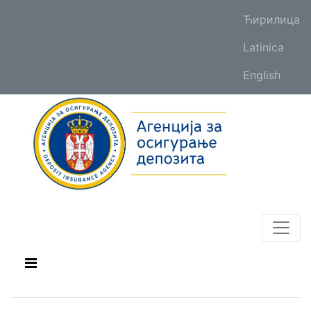
Ћирилица
Latinica
English