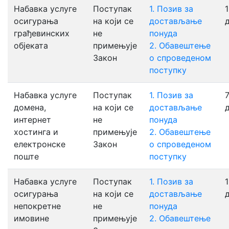
Набавка услуге
Поступак
1. Позив за
1
осигурања
на који се
достављањe
грађевинских
не
понуда
објеката
примењује
2. Обавештење
Закон
о спроведеном
поступку
Набавка услуге
Поступак
1. Позив за
7
домена,
на који се
достављањe
интернет
не
понуда
хостинга и
примењује
2. Обавештење
електронске
Закон
о спроведеном
поште
поступку
Набавка услуге
Поступак
1. Позив за
1
осигурања
на који се
достављањe
непокретне
не
понуда
имовине
примењује
2. Обавештење