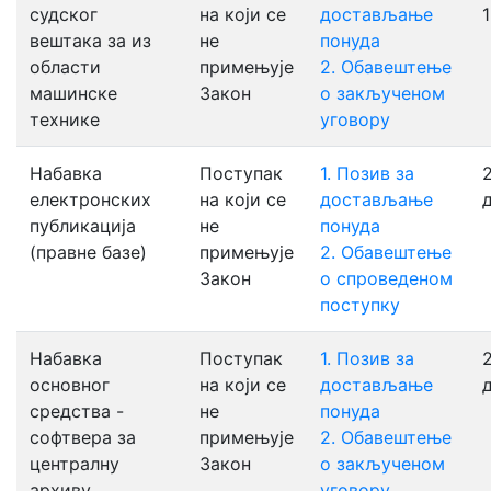
судског
на који се
достављање
вештака за из
не
понуда
области
примењује
2. Обавештење
машинске
Закон
о закљученом
технике
уговору
Набавка
Поступак
1. Позив за
2
електронских
на који се
достављање
публикација
не
понуда
(правне базе)
примењује
2. Обавештење
Закон
о спроведеном
поступку
Набавка
Поступак
1. Позив за
2
основног
на који се
достављање
средства -
не
понуда
софтвера за
примењује
2. Обавештење
централну
Закон
о закљученом
архиву
уговору