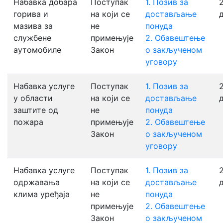
Набавка добара
Поступак
1. Позив за
горива и
на који се
достављање
мазива за
не
понуда
службене
примењује
2. Обавештење
аутомобиле
Закон
о закљученом
уговору
Набавка услуге
Поступак
1. Позив за
у области
на који се
достављање
заштите од
не
понуда
пожара
примењује
2. Обавештење
Закон
о закљученом
уговору
Набавка услуге
Поступак
1. Позив за
одржавања
на који се
достављање
клима уређаја
не
понуда
примењује
2. Обавештење
Закон
о закљученом