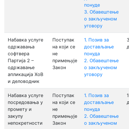
понуде
3. Обавештење
о закљученом
уговору
Набавка услуге
Поступак
1. Позив за
3
одржавања
на који се
достављање
софтвера
не
понуда
Партија 2 –
примењује
2. Oбавештење
одржавање
Закон
о закљученом
апликација ХоВ
уговору
и деловодник
Набавка услуге
Поступак
1. Позив за
1
посредовања у
на који се
достављање
промету и
не
понуда
закупу
примењује
2. Oбавештење
непокретности
Закон
о закљученом