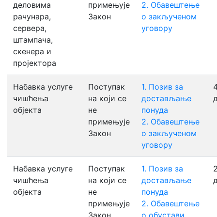
деловима
примењује
2. Обавештење
рачунара,
Закон
о закљученом
сервера,
уговору
штампача,
скенера и
пројектора
Набавка услуге
Поступак
1. Позив за
чишћења
на који се
достављање
објекта
не
понуда
примењује
2. Обавештење
Закон
о закљученом
уговору
Набавка услуге
Поступак
1. Позив за
2
чишћења
на који се
достављање
објекта
не
понуда
примењује
2. Обавештење
Закон
о обустави